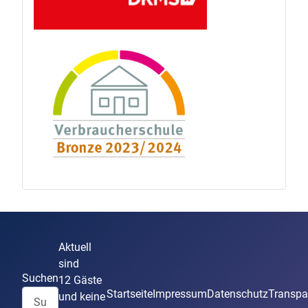
Aktuell
sind
Suchen
12 Gäste
Startseite
Impressum
Datenschutz
Transpa
und keine