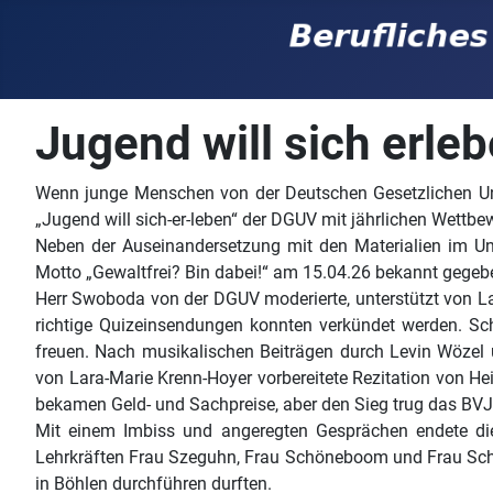
Jugend will sich erle
Wenn junge Menschen von der Deutschen Gesetzlichen Unfa
„Jugend will sich-er-leben“ der DGUV mit jährlichen Wettb
Neben der Auseinandersetzung mit den Materialien im Unt
Motto „Gewaltfrei? Bin dabei!“ am 15.04.26 bekannt gege
Herr Swoboda von der DGUV moderierte, unterstützt von La
richtige Quizeinsendungen konnten verkündet werden. Sc
freuen. Nach musikalischen Beiträgen durch Levin Wözel
von Lara-Marie Krenn-Hoyer vorbereitete Rezitation von He
bekamen Geld- und Sachpreise, aber den Sieg trug das BVJ 
Mit einem Imbiss und angeregten Gesprächen endete dies
Lehrkräften Frau Szeguhn, Frau Schöneboom und Frau Schu
in Böhlen durchführen durften.