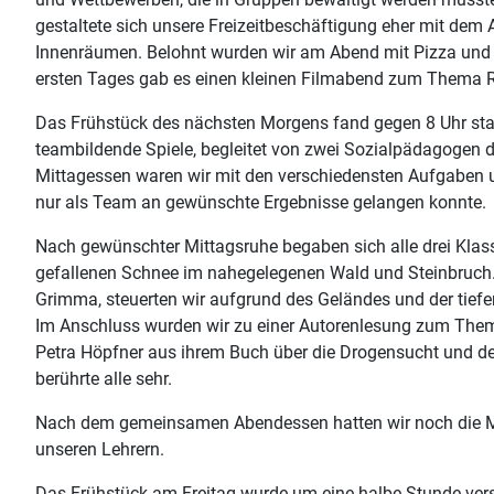
gestaltete sich unsere Freizeitbeschäftigung eher mit de
Innenräumen. Belohnt wurden wir am Abend mit Pizza und
ersten Tages gab es einen kleinen Filmabend zum Thema R
Das Frühstück des nächsten Morgens fand gegen 8 Uhr stat
teambildende Spiele, begleitet von zwei Sozialpädagogen 
Mittagessen waren wir mit den verschiedensten Aufgaben u
nur als Team an gewünschte Ergebnisse gelangen konnte.
Nach gewünschter Mittagsruhe begaben sich alle drei Klas
gefallenen Schnee im nahegelegenen Wald und Steinbruch. D
Grimma, steuerten wir aufgrund des Geländes und der tiefe
Im Anschluss wurden wir zu einer Autorenlesung zum Thema
Petra Höpfner aus ihrem Buch über die Drogensucht und den
berührte alle sehr.
Nach dem gemeinsamen Abendessen hatten wir noch die Mö
unseren Lehrern.
Das Frühstück am Freitag wurde um eine halbe Stunde vers