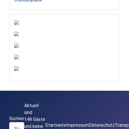
Aktuell
sind
Suchen
149 Gäste
Startseite
Impressum
Datenschutz
Transp
und keine