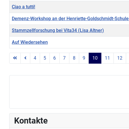
Ciao a tutti!
Demenz-Workshop an der Henriette-Goldschmidt-Schule 
Stammzellforschung bei Vita34 (Lisa Altner)
Auf Wiedersehen
Beiträge
4
5
6
7
8
9
10
11
12
Kontakte