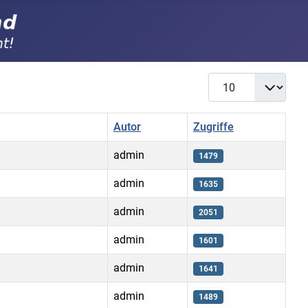
Anzeige #
Autor
Zugriffe
admin
1479
admin
1635
admin
2051
admin
1601
admin
1641
admin
1489