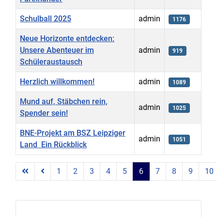
Schulball 2025
admin
1176
Neue Horizonte entdecken:
Unsere Abenteuer im
admin
919
Schüleraustausch
Herzlich willkommen!
admin
1089
Mund auf, Stäbchen rein,
admin
1025
Spender sein!
BNE-Projekt am BSZ Leipziger
admin
1051
Land  Ein Rückblick
Beiträge
1
2
3
4
5
6
7
8
9
10
Seite 6 von 13