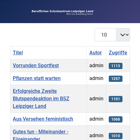
Anzeige #
Titel
Autor
Zugriffe
Vorrunden Sportfest
admin
1113
Pflanzen statt warten
admin
1257
Erfolgreiche Zweite
Blutspendeaktion im BSZ
admin
1101
Leipziger Land
Aus Versehen feministisch
admin
1068
Gutes tun - Miteinander -
admin
1010
Füreinander